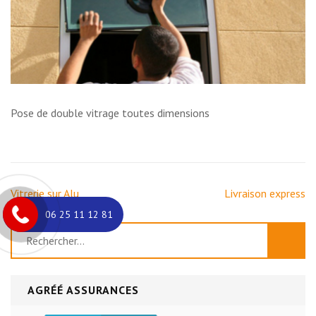
Pose de double vitrage toutes dimensions
Navigation
Vitrerie sur Alu
Livraison express
de
06 25 11 12 81
l’article
Rechercher :
AGRÉÉ ASSURANCES