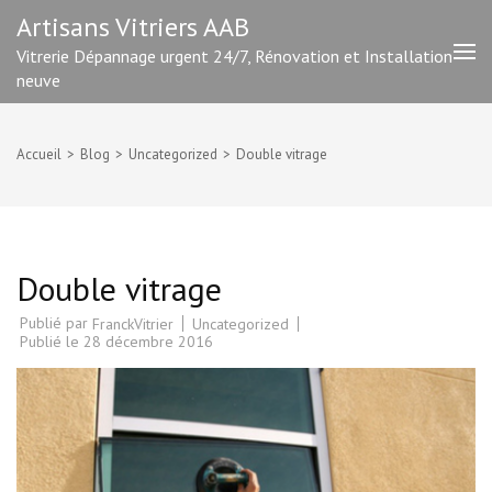
Aller
Artisans Vitriers AAB
au
Vitrerie Dépannage urgent 24/7, Rénovation et Installation
contenu
neuve
(Pressez
Entrée)
Accueil
>
Blog
>
Uncategorized
>
Double vitrage
Double vitrage
Publié par
Uncategorized
FranckVitrier
Publié le
28 décembre 2016